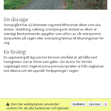
Om våra vägar
Svinsjögård har 4,2 kilometer väg med tillhörande diken som ska
skötas. Sladdning, saltning, snöröjning och skötsel av diken är
ständigt återkommande uppgifter som utförs av vår entreprenör.
Synpunkter på vägen eller snöröjning lämnas till tillsyningsman för
väg.
Kör försiktigt
En uppmaning till dig som kör bil inom området är att hålla ned
hastigheten. Det är 30 km som gäller. Om du kör för fort blir
vägslitaget stort. Vägmassorna pressas/sprätter ut från vägbanan
mot dikena och det uppstår fördjupningar i vägen.
Den här webbplatsen använder
Godkänn
Läs mer
X
cookies för att alla funktioner och tjänster