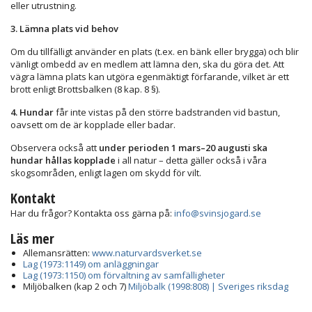
eller utrustning.
3. Lämna plats vid behov
Om du tillfälligt använder en plats (t.ex. en bänk eller brygga) och blir
vänligt ombedd av en medlem att lämna den, ska du göra det. Att
vägra lämna plats kan utgöra egenmäktigt förfarande, vilket är ett
brott enligt Brottsbalken (8 kap. 8 §).
4. Hundar
får inte vistas på den större badstranden vid bastun,
oavsett om de är kopplade eller badar.
Observera också att
under perioden 1 mars–20 augusti ska
hundar hållas kopplade
i all natur – detta gäller också i våra
skogsområden, enligt lagen om skydd för vilt.
Kontakt
Har du frågor? Kontakta oss gärna på:
info@svinsjogard.se
Läs mer
Allemansrätten:
www.naturvardsverket.se
Lag (1973:1149) om anläggningar
Lag (1973:1150) om förvaltning av samfälligheter
Miljöbalken (kap 2 och 7)
Miljöbalk (1998:808) | Sveriges riksdag
________________________________________