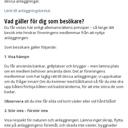
dessa anläggningar.
Länk till anläggningsbeslut.
Vad gäller för dig som besökare?
Du får vistas här enligt allemansrättens principer – så länge ditt
besök inte hindrar föreningens medlemmar från att nyttja
anläggningen.
Som besökare gäller följande:
1. Visa hänsyn
Du får använda bänkar, grillplatser och bryggor – men lämna plats
om en medlem behöver använda dem. Det är föreningens
medlemmar som har laglig rätt till dessa anläggningar, vi uppskattar
om du frågar innan! Om du kommer med båt/kanot så får du inte dra
upp båten/förtöja båten vid badstränderna, för att inte störa de som
badar.
Observera
att du inte får elda vid torrt väder eller vid hård blåst!
2. Stör inte – förstör inte
Visa respekt för naturen och anläggningen. Lämna inget skräp, flytta
inte på anläggningens föremål, och skada inte växter, byggnader