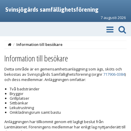
Svinsjögårds samfällighetsförening
7 augusti 2026
/
Information till besökare
Information till besökare
Detta område är en gemensamhetsanläggning som ägs, sköts och
bekostas av Svinsjögårds Samfällighetsförening (orgnr
717906-0384
)
och dess medlemmar. Anläggningen omfattar:
Två badstränder
Bryggor
Grillplatser
Sittbänkar
Lekutrustning
Omklädningsrum samt bastu
Anläggningen har tillkommit genom ett lagligt beslut från
Lantmäteriet. Föreningens medlemmar har enligt lag nyttjanderätt till