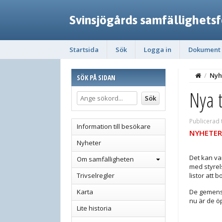
Svinsjögårds samfällighets
Startsida
Sök
Logga in
Dokument
/
Nyh
SÖK PÅ SIDAN
Nya t
Publicerad 
Information till besökare
NYHETER
Nyheter
Det kan var
Om samfälligheten
med styrels
Trivselregler
listor att
Karta
De gemensa
nu är de ö
Lite historia