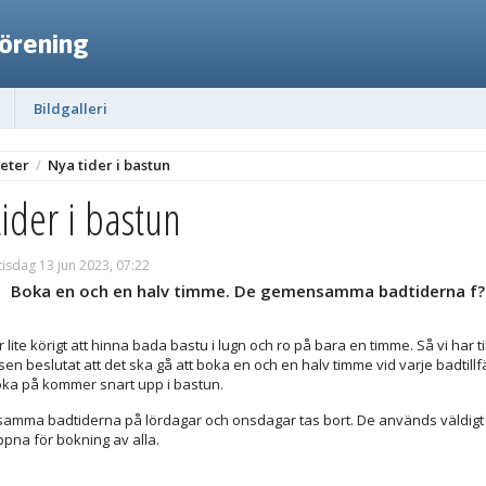
förening
Bildgalleri
eter
/
Nya tider i bastun
ider i bastun
tisdag 13 jun 2023, 07:22
Boka en och en halv timme. De gemensamma badtiderna f?r
 lite körigt att hinna bada bastu i lugn och ro på bara en timme. Så vi har
en beslutat att det ska gå att boka en och en halv timme vid varje badtillf
 boka på kommer snart upp i bastun.
mma badtiderna på lördagar och onsdagar tas bort. De används väldigt 
ppna för bokning av alla.