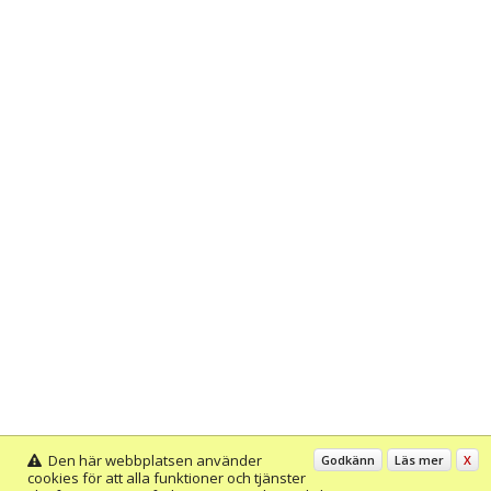
Den här webbplatsen använder
Godkänn
Läs mer
X
cookies för att alla funktioner och tjänster