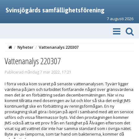
Svinsjögårds samfällighetsförening
7 augusti 2026
/
Nyheter
/
Vattenanalys 220307
Vattenanalys 220307
Publicerad måndag 7 mar 2022, 17:21
I förra vecka kom svaret på senaste vattenanalysen. Tyvärr ligger
värdena på järn och turbiditet fortfarande något över gränsvärdena
men det är en förbättring sedan decembermätningen. När vi nu
kommit tillrätta med doseringen av lut och klor så ska det enligt JMS
kontinuerligt ske en förbättring av reningsförmågan. En ny
provtagning skall göra i början på april i samband med att en service
utförs och vissa filtermassor byts. Vid den provtagningen kommer
JMS också att ta ett prov från en fastighet på Ålvägen eftersom det
visat sig att vattnet där inte har samma standard som i övriga nätet.
Byte av uv-lamporna, som tar hand om bakterierna, kommer då