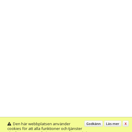
Den här webbplatsen använder
Godkänn
Läs mer
X
cookies för att alla funktioner och tjänster