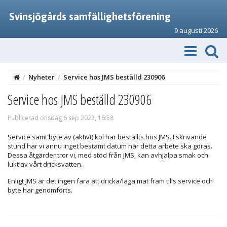
Svinsjögårds samfällighetsförening
9 augusti 2026
/
Nyheter
/
Service hos JMS beställd 230906
Service hos JMS beställd 230906
Publicerad onsdag 6 sep 2023, 16:58
Service samt byte av (aktivt) kol har beställts hos JMS. I skrivande
stund har vi ännu inget bestämt datum när detta arbete ska göras.
Dessa åtgärder tror vi, med stöd från JMS, kan avhjälpa smak och
lukt av vårt dricksvatten.
Enligt JMS är det ingen fara att dricka/laga mat fram tills service och
byte har genomförts.