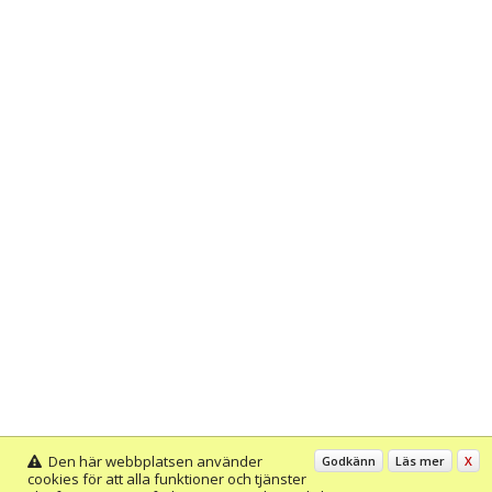
Den här webbplatsen använder
Godkänn
Läs mer
X
cookies för att alla funktioner och tjänster